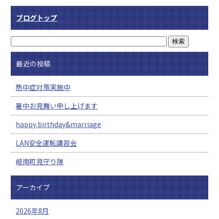
ブログトップ
最近の投稿
熱中症対策実施中
暑中お見舞い申し上げます
happy birthday&marriage
LAN安全運転講習会
岐南町見守り隊
アーカイブ
2026年8月