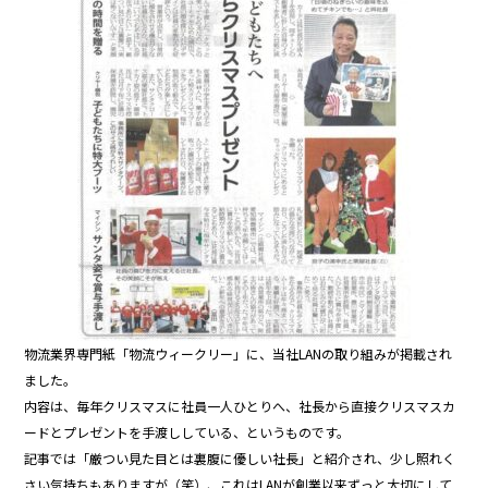
o
o
k
物流業界専門紙「物流ウィークリー」に、当社LANの取り組みが掲載され
ました。
内容は、毎年クリスマスに社員一人ひとりへ、社長から直接クリスマスカ
ードとプレゼントを手渡ししている、というものです。
記事では「厳つい見た目とは裏腹に優しい社長」と紹介され、少し照れく
さい気持ちもありますが（笑）、これはLANが創業以来ずっと大切にして