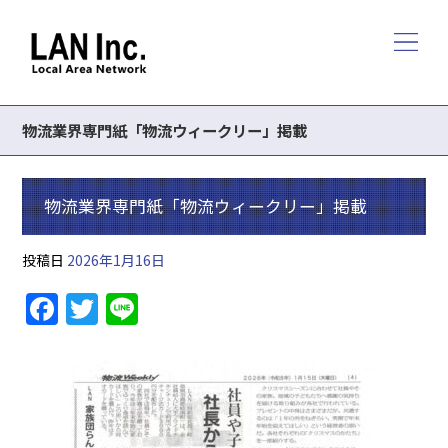
物流業界専門紙「物流ウィークリー」掲載
物流業界専門紙「物流ウィークリー」掲載
投稿日
2026年1月16日
F
T
Li
a
w
n
c
itt
e
e
er
b