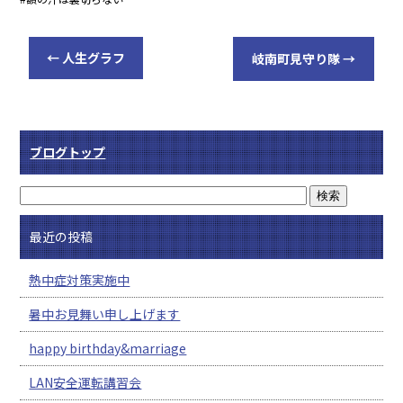
←
人生グラフ
岐南町見守り隊
→
ブログトップ
最近の投稿
熱中症対策実施中
暑中お見舞い申し上げます
happy birthday&marriage
LAN安全運転講習会