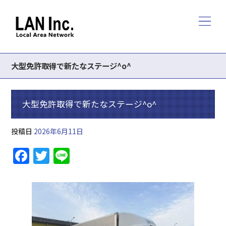
大型免許取得で新たなステージ^o^
大型免許取得で新たなステージ^o^
投稿日
2026年6月11日
F
T
Li
a
w
n
c
itt
e
e
er
b