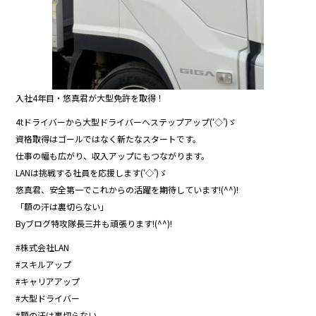
入社4年目・悠真君が大型免許を取得！
4tドライバーから大型ドライバーへステップアップ(‘◇’)ゞ
資格取得はゴールではなく新たなスタートです。
仕事の幅も広がり、収入アップにもつながります。
LANは挑戦する社員を応援します(‘◇’)ゞ
悠真君、安全第一でこれからの活躍を期待しています!(^^)!
「額の汗は裏切らない」
Byブログ特攻隊長三井も頑張ります!(^^)!
#株式会社LAN
#スキルアップ
#キャリアアップ
#大型ドライバー
#額の汗は裏切らない