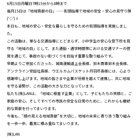
6月15日月曜日7時15分から8時まで
毎月15日は「地域貢献の日」——街頭指導で地域の安全・安心の見守り隊
(‘◇’)ゞ
本日も、地域の安心・安全な暮らしを守るための街頭指導を実施しまし
た。
この活動は、単なる交通指導にとどまらず、小中学生の安心な登下校を見
守る「地域の目」として、また通勤・通学時間帯における交通マナーの啓
発を通じて、事故のない街づくりを目指す重要な取り組みです。
早朝よりご参加くださった、城南運輸道上会長様、鈴木商事鈴木会長様、
アンクライン安田社長様、ウエルカムバスケット丹羽所長様には、心より
感謝申し上げます。地域の皆さまや企業が垣根を越えて連携し、共に地域
を守る姿勢が、この活動の大きな力となっています。
私たち(株)LANは、「地域に根差す企業」として、子どもたちの笑顔と、ご
家庭の安心、そしてすべての市民の安全な日常のために、これからも継続
的な貢献を行ってまいります。
今後も、“顔の見える地域貢献”を大切に、地域の未来に寄り添う取り組み
を一歩一歩、着実に積み重ねてまいります。
(株)LAN