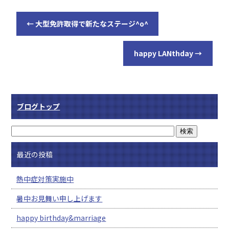
←
大型免許取得で新たなステージ^o^
happy LANthday
→
ブログトップ
最近の投稿
熱中症対策実施中
暑中お見舞い申し上げます
happy birthday&marriage