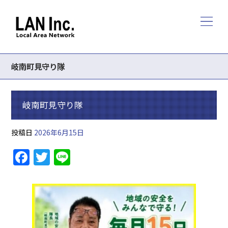
岐南町見守り隊
岐南町見守り隊
投稿日
2026年6月15日
F
T
Li
a
w
n
c
itt
e
e
er
b