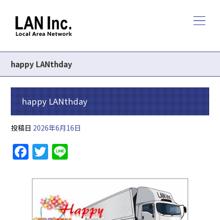
happy LANthday
happy LANthday
投稿日
2026年6月16日
F
T
Li
a
w
n
c
itt
e
e
er
b