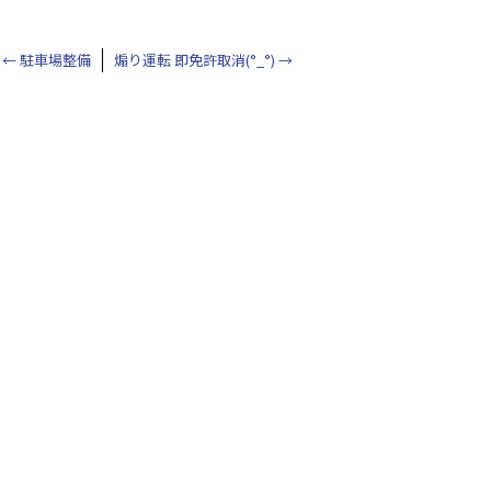
←
駐車場整備
煽り運転 即免許取消(°_°)
→