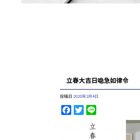
立春大吉日喼急如律令
投稿日
2020年2月4日
F
T
Li
a
w
n
c
itt
e