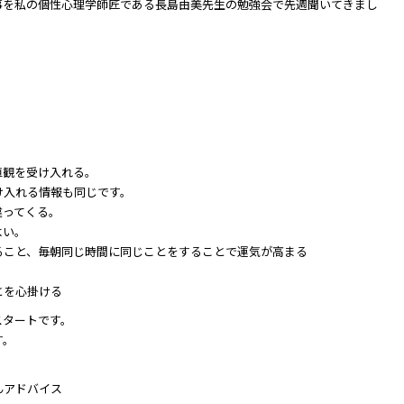
事を私の個性心理学師匠である長島由美先生の勉強会で先週聞いてきまし
値観を受け入れる。
け入れる情報も同じです。
違ってくる。
よい。
ること、毎朝同じ時間に同じことをすることで運気が高まる
とを心掛ける
スタートです。
す。
んアドバイス