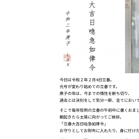
e
er
b
o
o
k
今日は令和２年２月4日立春。
元号が変わり始めての立春です。
庚子の年は、今までの惰性を断ち切り、
過去とは決別をして気分一新、全てにおい
そこで毎年恒例の立春の午前中に書くおま
朝起きたら太陽に向かってご挨拶。
「立春大吉日喼急如律令」
お守りとしてお財布に入れたり、身に付け