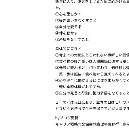
新年に入り、運気を上げるために心がける
た。
①心を柔らかく
②好き嫌いをなくすこと
③自分を変える
④体を動かす
⑤矛盾をなくすこと
具体的に言うと
①今までの常識にとらわれない事新しい価
②食べ物の好き嫌いは人間関係に通ずる受
③元号が変わると世相も変わり、価値観も
第一歩は服装・食べ物から変えてみると
④心を健全に働かせるには体を柔らかくす
軽い柔軟体操がおすすめ。
⑤自分の発言と行動に極力矛盾をなくすこ
１年の計は元旦にあり、立春の日は１年の
どういう気持ちで１日を過ごすかが大事で
byブログ更新
キャリア戦略開発協会代表理事菅野祥一さ