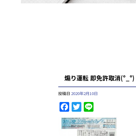
煽り運転 即免許取消(°_°)
投稿日
2020年2月10日
F
T
Li
a
w
n
c
itt
e