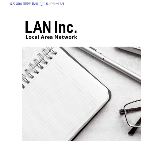
煽り運転 即免許取消(°_°)|株式会社LAN