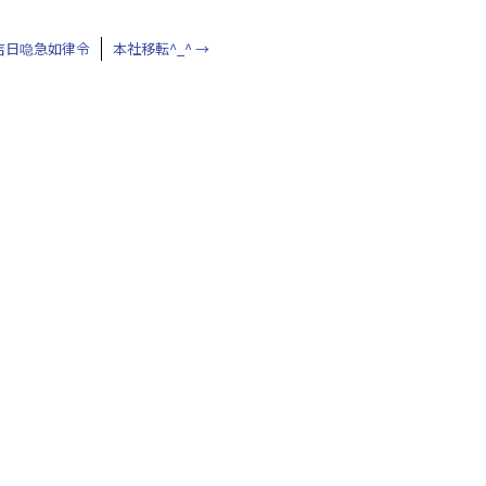
吉日喼急如律令
本社移転^_^
→