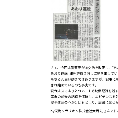
e
er
b
o
o
k
さて、今回は警察庁が道交法を改正し、”あ
あおり運転=即免許取り消しに動き出してい
もちろん良い動きではありますが、記事にも
され始めているのも事実です。
現代はスマホひとつで、すぐ映像記録を残
事象の前後の記録を保持し、エビデンスを
安全運転の心がけはもとより、周囲に気づ
by東海クラリオン株式会社大西 功さんア