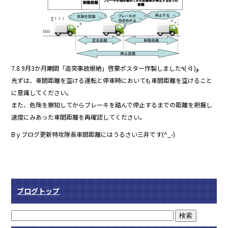
7.8.9月3か月期間「追突事故根絶」啓蒙ポスター作製しました٩( ᐛ )و
先ずは、車間距離を空ける運転と停車時においても車間距離を空けること
に意識してください。
また、危険を察知してからブレーキを踏んで停止するまでの距離を把握し
速度にみあった車間距離を再確認してください。
Bｙブログ更新特攻隊長車間距離にはうるさい三井です(^_-)
ブログトップ