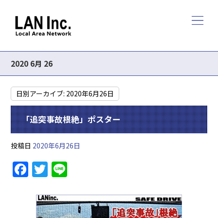
2020 6月 26
日別アーカイブ:
2020年6月26日
「追突事故根絶」ポスター
投稿日
2020年6月26日
F
T
Li
a
w
n
c
itt
e
e
er