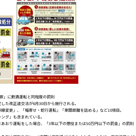
運転罪」に飲酒運転と同程度の罰則
した改正道交法が6月30日から施行される。
線変更」、「幅寄せ・蛇行運転」「車間距離を詰める」など10項目。
シング」も含まれている。
あおり運転をした場合、「3年以下の懲役または50万円以下の罰金」の罰則