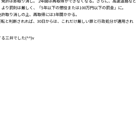
、免許は即取り消し。 2年間は再取得ができなくなる。さらに、高速道路など
より罰則は厳しく、「5年以下の懲役または100万円以下の罰金」に。
免許取り消しの上、再取得には3年間かかる。
転と判断されれば、30日からは、これだけ厳しい罪と行政処分が適用され
三井でした(^^)v