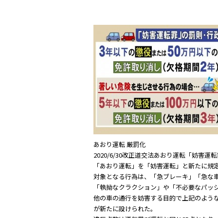
c
itt
e
e
er
b
o
o
k
あおり運転 厳罰化
2020/6/30改正道交法あおり運転「妨害
「あおり運転」を「妨害運転」と新たに規定
対象となる行為は、「急ブレーキ」「急な車
「執拗なクラクション」や「不必要なパッ
他の車の通行を妨害する目的で上記のような
が新たに設けられた。