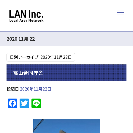
2020 11月 22
日別アーカイブ:
2020年11月22日
高山合同庁舎
投稿日
2020年11月22日
F
T
Li
a
w
n
c
itt
e
e
er