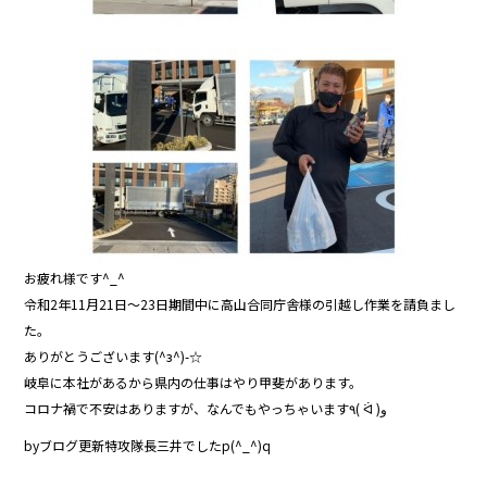
お疲れ様です^_^
令和2年11月21日〜23日期間中に高山合同庁舎様の引越し作業を請負まし
た。
ありがとうございます(^з^)-☆
岐阜に本社があるから県内の仕事はやり甲斐があります。
コロナ禍で不安はありますが、なんでもやっちゃいます٩( ᐛ )و
byブログ更新特攻隊長三井でしたp(^_^)q