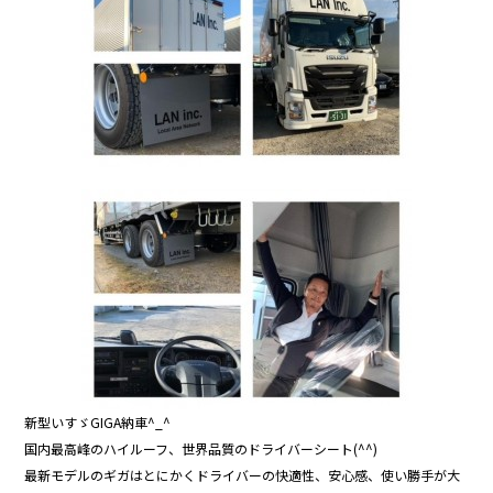
b
o
o
k
新型いすゞGIGA納車^_^
国内最高峰のハイルーフ、世界品質のドライバーシート(^^)
最新モデルのギガはとにかくドライバーの快適性、安心感、使い勝手が大