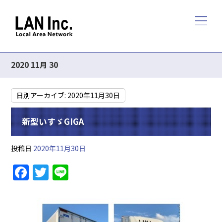
2020 11月 30
日別アーカイブ:
2020年11月30日
新型いすゞGIGA
投稿日
2020年11月30日
F
T
Li
a
w
n
c
itt
e
e
er