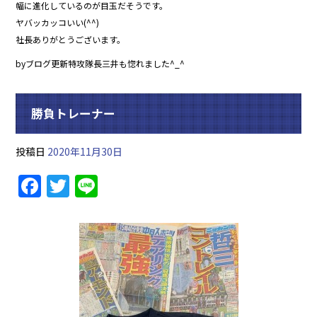
幅に進化しているのが目玉だそうです。
ヤバッカッコいい(^^)
社長ありがとうございます。
byブログ更新特攻隊長三井も惚れました^_^
勝負トレーナー
投稿日
2020年11月30日
F
T
Li
a
w
n
c
itt
e
e
er
b
o