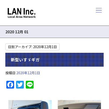
2020 12月 01
日別アーカイブ:
2020年12月1日
新型いすゞギガ
投稿日
2020年12月1日
F
T
Li
a
w
n
c
itt
e
e
er