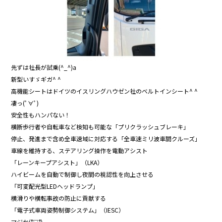
先ずは社長が試乗(^_^)a
新型いすゞギガ^ ^
高機能シートはドイツのイスリングハウゼン社のベルトインシート^ ^
凄っ(ﾟ∀ﾟ)
安全性もハンパない！
横断歩行者や自転車など検知も可能な「プリクラッシュブレーキ」
停止、発進まで含め全車速域に対応する「全車速ミリ波車間クルーズ」
車線を維持する、ステアリング操作を電動アシスト
「レーンキープアシスト」（LKA）
ハイビームを自動で制御し夜間の視認性を向上させる
「可変配光型LEDヘッドランプ」
横滑りや横転事故の防止に貢献する
「電子式車両姿勢制御システム」（IESC）
マジか(°▽°)