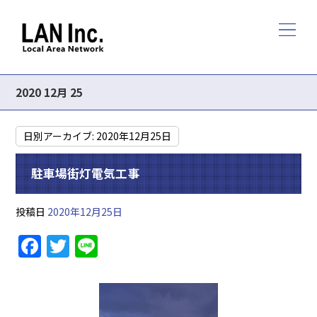
2020 12月 25
日別アーカイブ:
2020年12月25日
駐車場街灯電気工事
投稿日
2020年12月25日
F
T
Li
a
w
n
c
itt
e
e
er