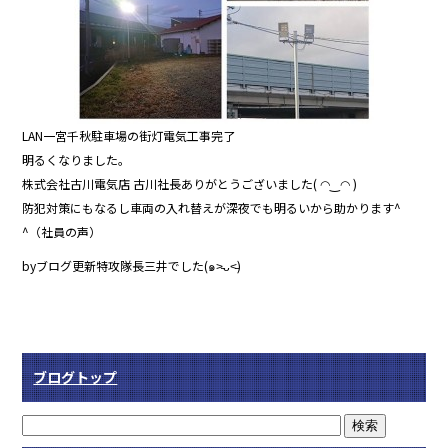
LAN一宮千秋駐車場の街灯電気工事完了
明るくなりました。
株式会社古川電気店 古川社長ありがとうございました( ◠‿◠ )
防犯対策にもなるし車両の入れ替えが深夜でも明るいから助かります^
^（社員の声）
byブログ更新特攻隊長三井でした(๑˃̵ᴗ˂̵)
ブログトップ