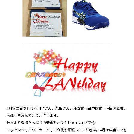
4月誕生日を迎える川合さん、柴田さん、荘野君、田中樹君、津田涼風君、
お誕生日おめでとうございます。
社長より愛情たっぷりの安全靴が送られますよ(=^▽^)σ
エッセンシャルワーカーとして今後も頑張ってください。4月は年度末でも