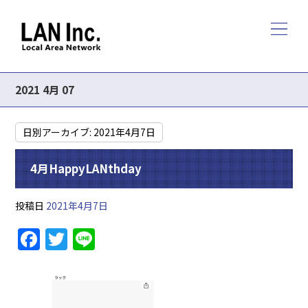
2021 4月 07
日別アーカイブ:
2021年4月7日
4月HappyLANthday
投稿日
2021年4月7日
F
T
Li
a
w
n
c
itt
e
e
er