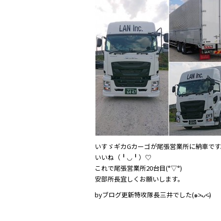
c
itt
e
e
er
b
o
o
k
いすゞギカGカーゴが尾張営業所に納車です。
いいね（╹◡╹）♡
これで尾張営業所20台目(°▽°)
安部所長宜しくお願いします。
byブログ更新特攻隊長三井でした(๑˃̵ᴗ˂̵)