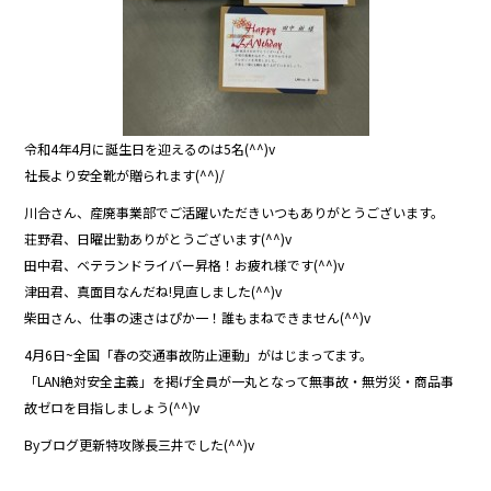
令和4年4月に誕生日を迎えるのは5名(^^)v
社長より安全靴が贈られます(^^)/
川合さん、産廃事業部でご活躍いただきいつもありがとうございます。
荘野君、日曜出勤ありがとうございます(^^)v
田中君、ベテランドライバー昇格！お疲れ様です(^^)v
津田君、真面目なんだね!見直しました(^^)v
柴田さん、仕事の速さはぴか一！誰もまねできません(^^)v
4月6日~全国「春の交通事故防止運動」がはじまってます。
「LAN絶対安全主義」を掲げ全員が一丸となって無事故・無労災・商品事
故ゼロを目指しましょう(^^)v
Byブログ更新特攻隊長三井でした(^^)v