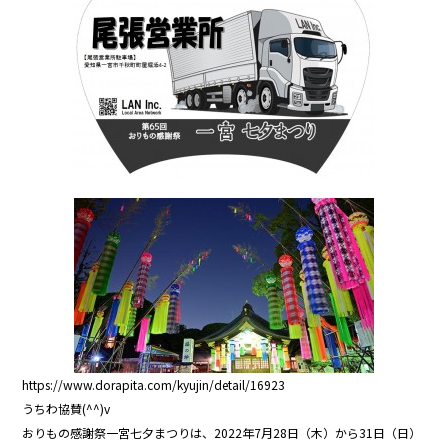
b
o
o
k
https://www.dorapita.com/kyujin/detail/16923
うちわ協賛(^^)v
おりもの感謝祭一宮七夕まつりは、2022年7月28日（木）から31日（日）