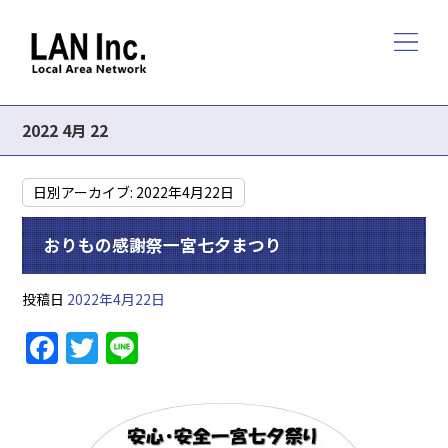
2022 4月 22
日別アーカイブ:
2022年4月22日
おりもの感謝祭一宮七夕まつり
投稿日
2022年4月22日
F
T
Li
a
w
n
c
itt
e
e
er