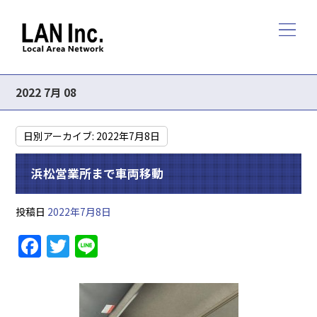
2022 7月 08
日別アーカイブ:
2022年7月8日
浜松営業所まで車両移動
投稿日
2022年7月8日
F
T
Li
a
w
n
c
itt
e
e
er