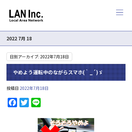
2022 7月 18
日別アーカイブ:
2022年7月18日
やめよう運転中のながらスマホ(｀_´)ゞ
投稿日
2022年7月18日
F
T
Li
a
w
n
c
itt
e
e
er