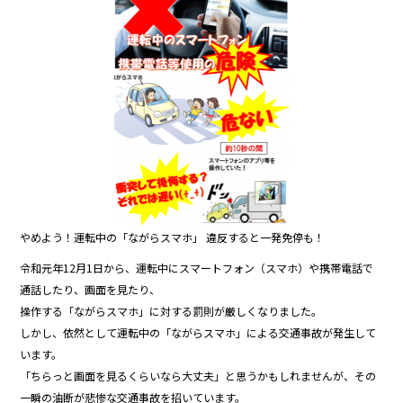
b
o
o
k
やめよう！運転中の「ながらスマホ」 違反すると一発免停も！
令和元年12月1日から、運転中にスマートフォン（スマホ）や携帯電話で
通話したり、画面を見たり、
操作する「ながらスマホ」に対する罰則が厳しくなりました。
しかし、依然として運転中の「ながらスマホ」による交通事故が発生して
います。
「ちらっと画面を見るくらいなら大丈夫」と思うかもしれませんが、その
一瞬の油断が悲惨な交通事故を招いています。