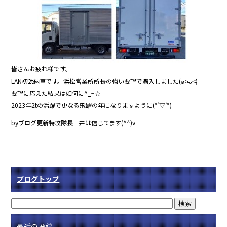
皆さんお疲れ様です。
LAN初2t納車です。浜松営業所所長の強い要望で購入しました(๑˃̵ᴗ˂̵)
要望に応えた結果は如何に^_−☆
2023年2tの活躍で更なる飛躍の年になりますように(*’▽’*)
byブログ更新特攻隊長三井は信じてます(^^)v
ブログトップ
最近の投稿