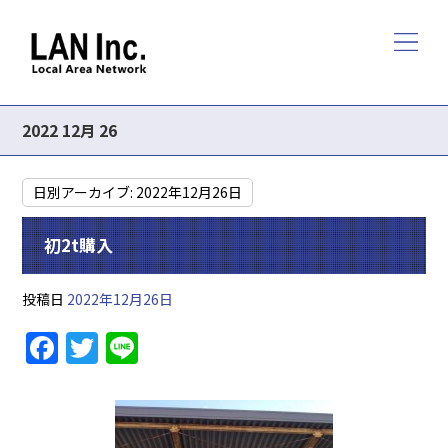
2022 12月 26
日別アーカイブ:
2022年12月26日
初2t購入
投稿日
2022年12月26日
F
T
Li
a
w
n
c
itt
e
e
er