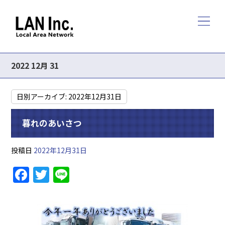
2022 12月 31
日別アーカイブ:
2022年12月31日
暮れのあいさつ
投稿日
2022年12月31日
F
T
Li
a
w
n
c
itt
e
e
er