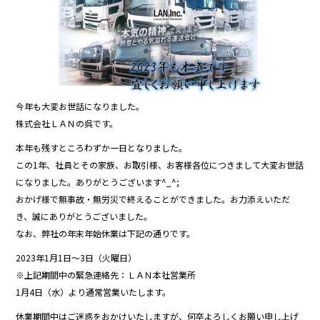
b
o
o
k
今年も大変お世話になりました。
株式会社ＬＡＮの呉です。
本年も残すところわずか一日となりました。
この1年、社員とその家族、お取引様、お客様各位につきまして大変お世話
になりました。ありがとうございます^_^;
おかげ様で無事故・無労災で終えることができました。お力添えいただ
き、誠にありがとうございました。
なお、弊社の年末年始休業は下記の通りです。
2023年1月1日～3日（火曜日）
※上記期間中の緊急連絡先：ＬＡＮ本社営業所
1月4日（水）より通常営業いたします。
休業期間中はご迷惑をおかけいたしますが、何卒よろしくお願い申し上げ