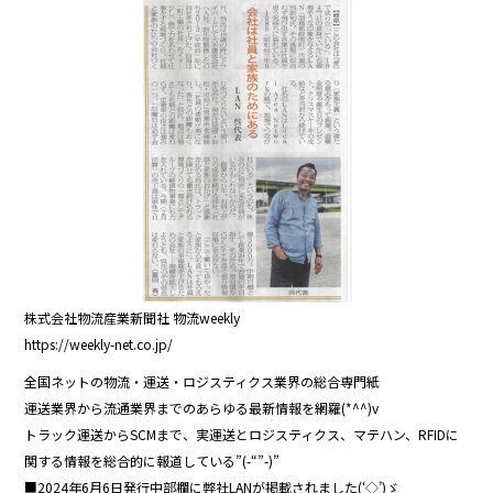
e
er
b
o
o
k
株式会社物流産業新聞社 物流weekly
https://weekly-net.co.jp/
全国ネットの物流・運送・ロジスティクス業界の総合専門紙
運送業界から流通業界までのあらゆる最新情報を網羅(*^^)v
トラック運送からSCMまで、実運送とロジスティクス、マテハン、RFIDに
関する情報を総合的に報道している”(-“”-)”
■2024年6月6日発行中部欄に弊社LANが掲載されました(‘◇’)ゞ