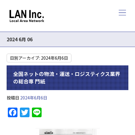
2024 6月 06
日別アーカイブ:
2024年6月6日
全国ネットの物流・運送・ロジスティクス業界
の総合専 門紙
投稿日
2024年6月6日
F
T
Li
a
w
n
c
itt
e